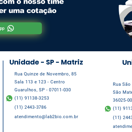
 com o nosso time
zer uma cotação
pp
Unidade - SP - Matriz
Un
Rua Quinze de Novembro, 85
Sala 113 e 123 - Centro
Rua São 
Guarulhos, SP - 07011-030
São Mate
(11) 91138-3253
36025-0
(11) 2443-3786
(11) 911
atendimento@lab2bio.com.br
(11) 244
atendim