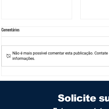
Comentários
Não é mais possível comentar esta publicação. Contate o
informações.
Guia de Análise de Água para
Água para Diá
Gestores Hospitalares
e Evite Riscos
Solicite s