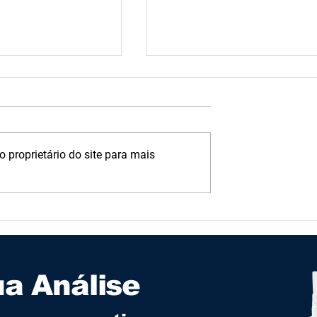
 proprietário do site para mais
lise: Garanta a Pureza
Da Torneira ao Leito:
 aos Pacientes
Monitoramento da Água Hospita
ua Análise