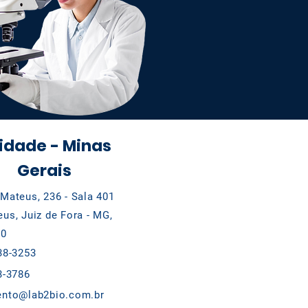
idade - Minas
Gerais
Mateus, 236 - Sala 401
us, Juiz de Fora - MG,
00
38-3253
3-3786
ento@lab2bio.com.br