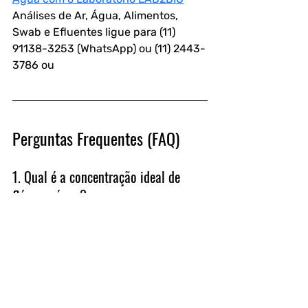
Análises de Ar, Água, Alimentos, 
Swab e Efluentes ligue para (11) 
91138-3253 (WhatsApp) ou (11) 2443-
3786 ou
Perguntas Frequentes (FAQ)
1. Qual é a concentração ideal de 
flúor na água?
A OMS recomenda concentrações 
entre 0,5 e 1,5 mg/L, dependendo 
das condições locais.
2. Como posso saber se a água da 
minha casa tem flúor em excesso?