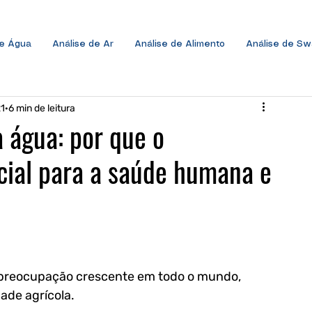
de Água
Análise de Ar
Análise de Alimento
Análise de S
21
6 min de leitura
a água: por que o
cial para a saúde humana e
 preocupação crescente em todo o mundo, 
ade agrícola. 