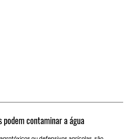
les podem contaminar a água
grotóxicos ou defensivos agrícolas, são 