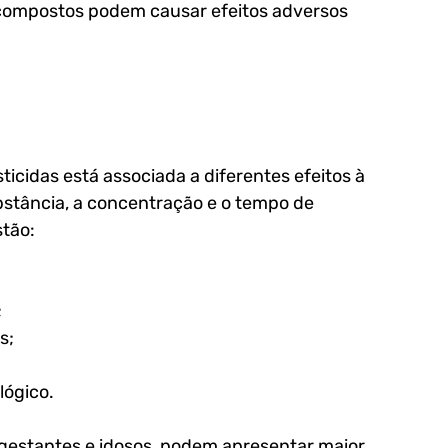
ompostos podem causar efeitos adversos 
cidas está associada a diferentes efeitos à 
bstância, a concentração e o tempo de 
stão:
;
s;
ógico.
 gestantes e idosos, podem apresentar maior 