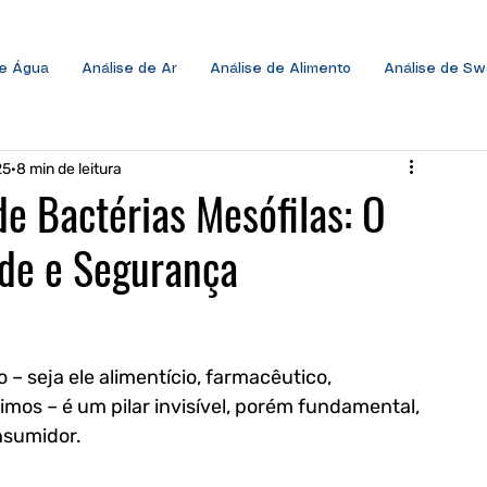
de Água
Análise de Ar
Análise de Alimento
Análise de S
25
8 min de leitura
de Bactérias Mesófilas: O
de e Segurança
– seja ele alimentício, farmacêutico, 
s – é um pilar invisível, porém fundamental, 
nsumidor. 