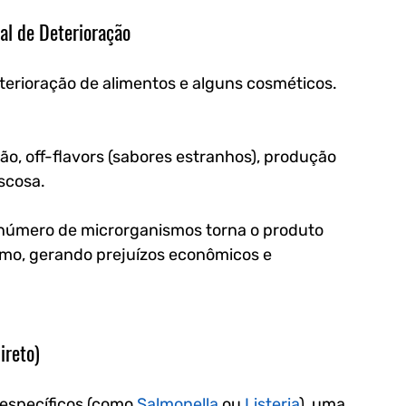
ial de Deterioração
terioração de alimentos e alguns cosméticos. 
ão, off-flavors (sabores estranhos), produção 
scosa.
 número de microrganismos torna o produto 
umo, gerando prejuízos econômicos e 
ireto)
específicos (como 
Salmonella
 ou 
Listeria
), uma 