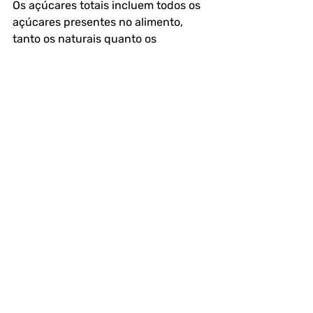
Os açúcares totais incluem todos os 
açúcares presentes no alimento, 
tanto os naturais quanto os 
adicionados. Já os açúcares 
adicionados são aqueles 
incorporados durante o 
processamento ou preparação do 
alimento.
2. Por que é importante analisar os 
açúcares nos alimentos?
A análise dos açúcares é crucial para 
avaliar o impacto nutricional dos 
alimentos, garantir a conformidade 
com as regulamentações e promover 
a saúde pública.
3. Quais métodos são utilizados para 