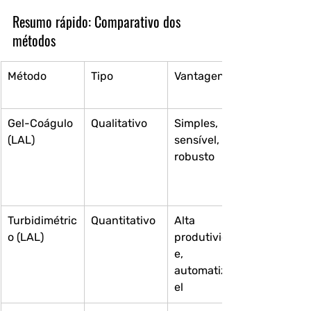
Resumo rápido: Comparativo dos 
métodos
Método
Tipo
Vantagens
Gel-Coágulo 
Qualitativo
Simples, 
(LAL)
sensível, 
robusto
Turbidimétric
Quantitativo
Alta 
o (LAL)
produtividad
e, 
automatizáv
el