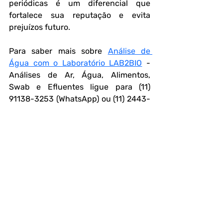
periódicas é um diferencial que 
fortalece sua reputação e evita 
prejuízos futuro.
Para saber mais sobre 
Análise de 
Água com o Laboratório LAB2BIO
 - 
Análises de Ar, Água, Alimentos, 
Swab e Efluentes ligue para (11) 
91138-3253 (WhatsApp) ou (11) 2443-
3786 ou 
clique aqui
 e solicite seu 
orçamento.
FAQ – Perguntas Frequentes
1. O que causa o cheiro de ovo podre 
na água?
O gás sulfeto de hidrogênio (H₂S).