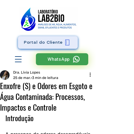
Portal do Cliente
WhatsApp
Dra. Lívia Lopes
25 de mar.
3 min de leitura
Enxofre (S) e Odores em Esgoto e
Água Contaminada: Processos,
Impactos e Controle
Introdução