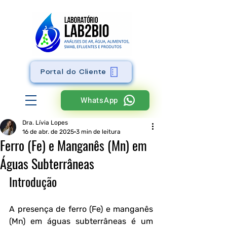
Portal do Cliente
WhatsApp
Dra. Lívia Lopes
16 de abr. de 2025
3 min de leitura
Ferro (Fe) e Manganês (Mn) em
Águas Subterrâneas
Introdução
A presença de ferro (Fe) e manganês 
(Mn) em águas subterrâneas é um 