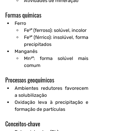
Atividades de mineração
Formas químicas
Ferro
Fe²⁺ (ferroso): solúvel, incolor
Fe³⁺ (férrico): insolúvel, forma 
precipitados
Manganês
Mn²⁺: forma solúvel mais 
comum
Processos geoquímicos
Ambientes redutores
 favorecem 
a solubilização
Oxidação
 leva à precipitação e 
formação de partículas
Conceitos-chave