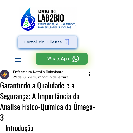
Portal do Cliente
WhatsApp
Enfermeira Natalia Balsalobre
31 de jul. de 2021
9 min de leitura
Garantindo a Qualidade e a
Segurança: A Importância da
Análise Físico-Química do Ômega-
3
Introdução