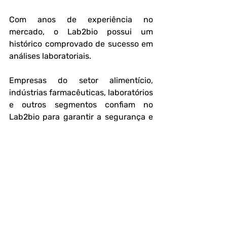
Com anos de experiência no 
mercado, o Lab2bio possui um 
histórico comprovado de sucesso em 
análises laboratoriais.
Empresas do setor alimentício, 
indústrias farmacêuticas, laboratórios 
e outros segmentos confiam no 
Lab2bio para garantir a segurança e 
qualidade da água utilizada em suas 
atividades.
Evitar riscos de contaminação é um 
compromisso com a saúde de seus 
clientes e com a longevidade do seu 
negócio. Investir em análises 
periódicas é um diferencial que 
fortalece sua reputação e evita 