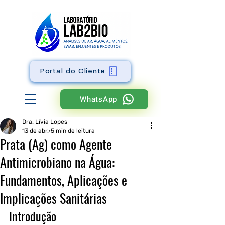
Portal do Cliente
WhatsApp
Dra. Lívia Lopes
13 de abr.
5 min de leitura
Prata (Ag) como Agente
Antimicrobiano na Água:
Fundamentos, Aplicações e
Implicações Sanitárias
Introdução