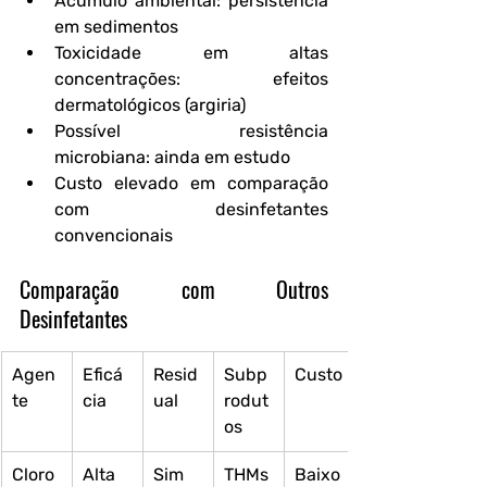
Acúmulo ambiental:
 persistência 
em sedimentos
Toxicidade em altas 
concentrações:
 efeitos 
dermatológicos (argiria)
Possível resistência 
microbiana:
 ainda em estudo
Custo elevado em comparação 
com desinfetantes 
convencionais
Comparação com Outros 
Desinfetantes
Agen
Eficá
Resid
Subp
Custo
te
cia
ual
rodut
os
Cloro
Alta
Sim
THMs
Baixo