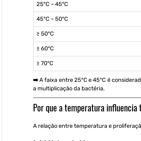
25°C – 45°C
45°C – 50°C
≥ 50°C
≥ 60°C
≥ 70°C
➡️ A faixa entre 
25°C e 45°C
 é considerad
a multiplicação da bactéria.
Por que a temperatura influencia 
A relação entre temperatura e proliferação