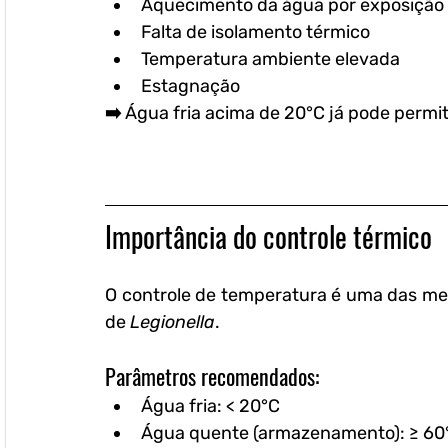
Aquecimento da água por exposição 
Falta de isolamento térmico
Temperatura ambiente elevada
Estagnação
➡️ Água fria acima de 
20°C
 já pode permit
Importância do controle térmico
O controle de temperatura é uma das medi
de 
Legionella
.
Parâmetros recomendados:
Água fria: 
< 20°C
Água quente (armazenamento): 
≥ 60