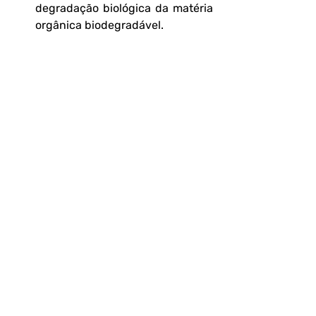
degradação biológica da matéria 
orgânica biodegradável.
2. Qual é o mais rápido de ser 
determinado? 
O TOC é o mais rápido, podendo ser 
medido em minutos. A DQO leva 
algumas horas, enquanto a DBO 
exige cinco dias (DBO5).
3. Quando usar TOC em vez de DBO ou 
DQO? 
O TOC é ideal para controle de águas 
de alta pureza e processos críticos, 
como na indústria farmacêutica. Já a 
DBO é mais apropriada para avaliar a 
biodegradabilidade e a eficiência de 
tratamentos biológicos.