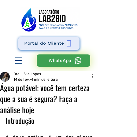
Portal do Cliente
WhatsApp
Dra. Lívia Lopes
14 de fev.
4 min de leitura
Água potável: você tem certeza
que a sua é segura? Faça a
análise hoje
Introdução