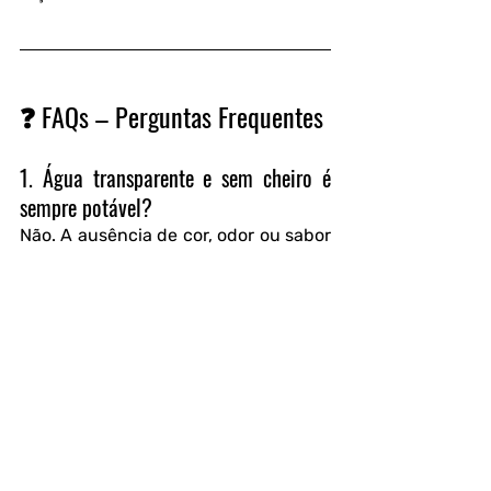
❓ FAQs – Perguntas Frequentes
1. Água transparente e sem cheiro é 
sempre potável?
Não. A ausência de cor, odor ou sabor 
não garante segurança. Muitos 
contaminantes microbiológicos e 
químicos são invisíveis e só podem 
ser identificados por análise 
laboratorial.
2. Quais riscos podem estar presentes 
em água aparentemente normal?
A água pode conter bactérias 