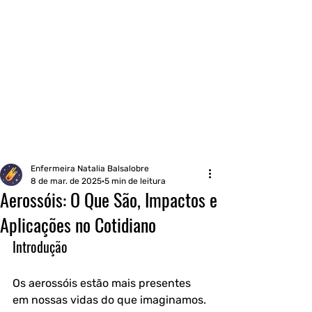
Portal do Cliente
WhatsApp
Enfermeira Natalia Balsalobre
8 de mar. de 2025
5 min de leitura
Aerossóis: O Que São, Impactos e
Aplicações no Cotidiano
Introdução
Os aerossóis estão mais presentes 
em nossas vidas do que imaginamos. 