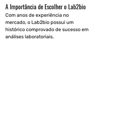
A Importância de Escolher o Lab2bio
Com anos de experiência no 
mercado, o Lab2bio possui um 
histórico comprovado de sucesso em 
análises laboratoriais.
Empresas do setor alimentício, 
indústrias farmacêuticas, 
laboratórios e outros segmentos 
confiam no Lab2bio para garantir a 
segurança e qualidade da água 
utilizada em suas atividades.
Evitar riscos de contaminação é um 
compromisso com a saúde de seus 
clientes e com a longevidade do seu 
negócio. Investir em análises 
periódicas é um diferencial que 