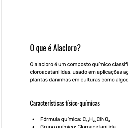
O que é Alacloro?
O 
alacloro
 é um composto químico classif
cloroacetanilidas, usado em aplicações ag
plantas daninhas em culturas como algodão
Características físico-químicas
Fórmula química:
 C₁₄H₂₀ClNO₂
Grupo químico:
 Cloroacetanilida