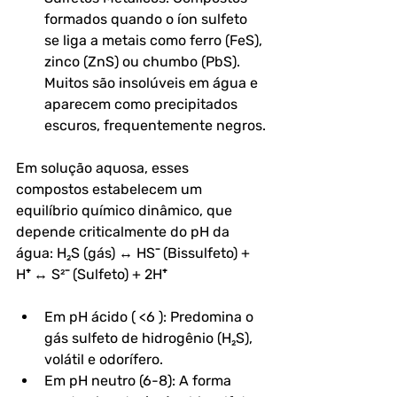
formados quando o íon sulfeto 
se liga a metais como ferro (FeS), 
zinco (ZnS) ou chumbo (PbS). 
Muitos são insolúveis em água e 
aparecem como precipitados 
escuros, frequentemente negros.
Em solução aquosa, esses 
compostos estabelecem um 
equilíbrio químico dinâmico, que 
depende criticalmente do pH da 
água: H₂S (gás) ↔ HS⁻ (Bissulfeto) + 
H⁺ ↔ S²⁻ (Sulfeto) + 2H⁺
Em pH ácido ( <6 ): Predomina o 
gás sulfeto de hidrogênio (H₂S), 
volátil e odorífero.
Em pH neutro (6-8): A forma 