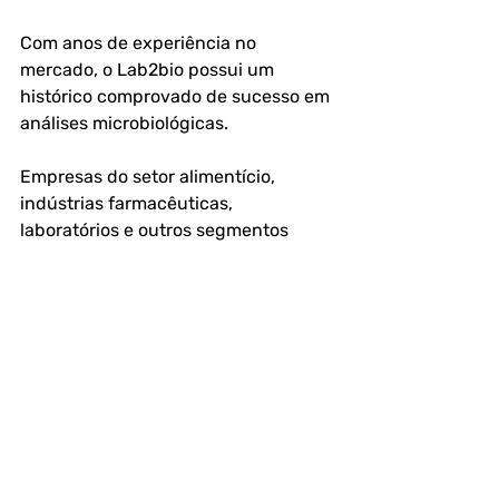
Com anos de experiência no 
mercado, o Lab2bio possui um 
histórico comprovado de sucesso em 
análises microbiológicas.
Empresas do setor alimentício, 
indústrias farmacêuticas, 
laboratórios e outros segmentos 
confiam no Lab2bio para garantir a 
segurança e qualidade do seu 
alimento.
Evitar riscos de contaminação é um 
compromisso com a saúde de seus 
clientes e com a longevidade do seu 
negócio. Investir em análises 
periódicas é um diferencial que 
fortalece sua reputação e evita 