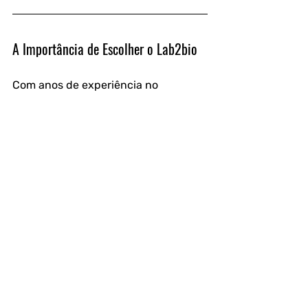
A Importância de Escolher o Lab2bio
Com anos de experiência no 
mercado, o Lab2bio possui um 
histórico comprovado de sucesso em 
análises laboratoriais.
Empresas do setor alimentício, 
indústrias farmacêuticas, 
laboratórios e outros segmentos 
confiam no Lab2bio para garantir a 
segurança e qualidade da água 
utilizada em suas atividades.
Evitar riscos de contaminação é um 
compromisso com a saúde de seus 