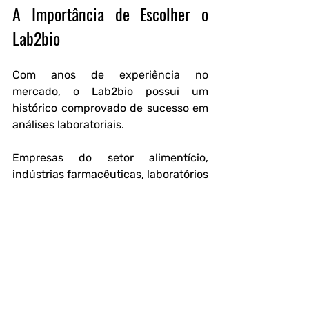
A Importância de Escolher o 
Lab2bio
Com anos de experiência no 
mercado, o Lab2bio possui um 
histórico comprovado de sucesso em 
análises laboratoriais.
Empresas do setor alimentício, 
indústrias farmacêuticas, laboratórios 
e outros segmentos confiam no 
Lab2bio para garantir a segurança e 
qualidade da água utilizada em suas 
atividades.
Evitar riscos de contaminação é um 
compromisso com a saúde de seus 
clientes e com a longevidade do seu 