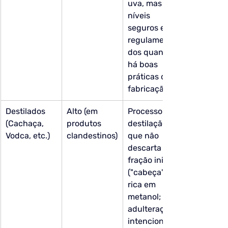
uva, mas em 
níveis 
seguros e 
regulamenta
dos quando 
há boas 
práticas de 
fabricação.
Destilados 
Alto (em 
Processo de 
(Cachaça, 
produtos 
destilação 
Vodca, etc.)
clandestinos)
que não 
descarta a 
fração inicial 
("cabeça") 
rica em 
metanol; 
adulteração 
intencional 