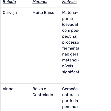
Bebida
Metanol
Motivos
Cerveja
Muito Baixo
Matéria-
prima 
(cevada) 
com pouca 
pectina; 
processo de 
fermentação 
não gera 
metanol em 
níveis 
significativos
.
Vinho
Baixo e 
Geração 
Controlado
natural a 
partir da 
pectina da 