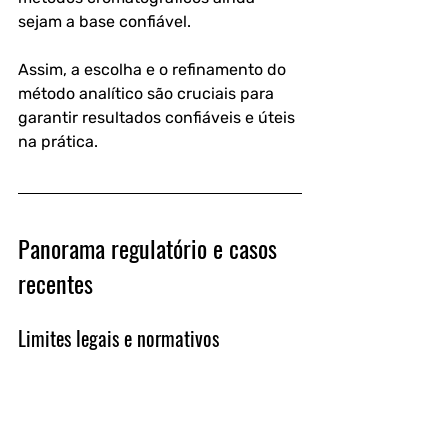
sejam a base confiável. 
Assim, a escolha e o refinamento do 
método analítico são cruciais para 
garantir resultados confiáveis e úteis 
na prática.
Panorama regulatório e casos 
recentes
Limites legais e normativos
No Brasil, a 
Instrução Normativa nº 
13, de 29 de junho de 2005 (MAPA)
, 
estabelece o limite máximo de 