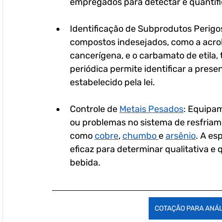
empregados para detectar e quantifi
Identificação de Subprodutos Perigo
compostos indesejados, como a acrol
cancerígena, e o carbamato de etila,
periódica permite identificar a pres
estabelecido pela lei.
Controle de 
Metais Pesados
: Equipa
ou problemas no sistema de resfria
como 
cobre
, 
chumbo 
e 
arsênio
. A es
eficaz para determinar qualitativa e
bebida.
COTAÇÃO PARA ANÁL