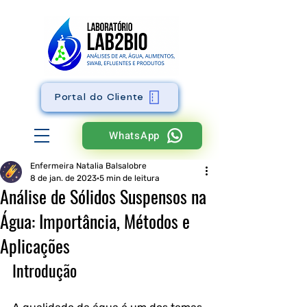
Portal do Cliente
WhatsApp
Enfermeira Natalia Balsalobre
8 de jan. de 2023
5 min de leitura
Análise de Sólidos Suspensos na
Água: Importância, Métodos e
Aplicações
Introdução