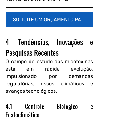
SOLICITE UM ORÇAMENTO PARA ANÁLISE BROMATOLÓGICA
4. Tendências, Inovações e 
Pesquisas Recentes
O campo de estudo das micotoxinas 
está em rápida evolução, 
impulsionado por demandas 
regulatórias, riscos climáticos e 
avanços tecnológicos.
4.1 Controle Biológico e 
Edafoclimático
Pesquisas têm demonstrado que o 
controle biológico com cepas 
atóxicas é eficaz para reduzir a 