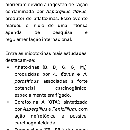
morreram devido à ingestão de ração 
contaminada por 
Aspergillus flavus
, 
produtor de aflatoxinas. Esse evento 
marcou o início de uma intensa 
agenda de pesquisa e 
regulamentação internacional.
Entre as micotoxinas mais estudadas, 
destacam-se:
Aflatoxinas (B₁, B₂, G₁, G₂, M₁)
: 
produzidas por 
A. flavus
 e 
A. 
parasiticus
, associadas a forte 
potencial carcinogênico, 
especialmente em fígado.
Ocratoxina A (OTA)
: sintetizada 
por 
Aspergillus
 e 
Penicillium
, com 
ação nefrotóxica e possível 
carcinogenicidade.
Fumonisinas (FB₁, FB₂)
: derivadas 