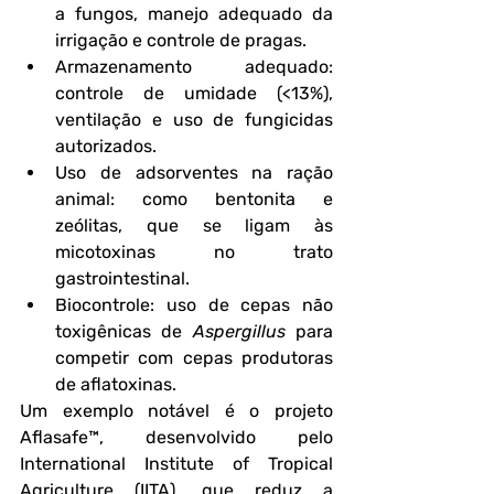
a fungos, manejo adequado da 
irrigação e controle de pragas.
Armazenamento adequado
: 
controle de umidade (<13%), 
ventilação e uso de fungicidas 
autorizados.
Uso de adsorventes na ração 
animal
: como bentonita e 
zeólitas, que se ligam às 
micotoxinas no trato 
gastrointestinal.
Biocontrole
: uso de cepas não 
toxigênicas de 
Aspergillus
 para 
competir com cepas produtoras 
de aflatoxinas.
Um exemplo notável é o projeto 
Aflasafe™
, desenvolvido pelo 
International Institute of Tropical 
Agriculture (IITA), que reduz a 