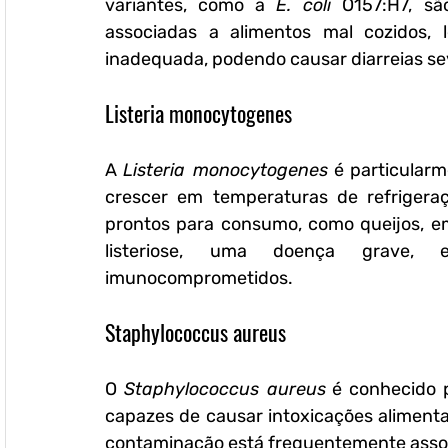
variantes, como a 
E. coli
 O157:H7, sã
associadas a alimentos mal cozidos, 
inadequada, podendo causar diarreias se
Listeria monocytogenes
A 
Listeria monocytogenes
 é particular
crescer em temperaturas de refrigeraç
prontos para consumo, como queijos, em
listeriose, uma doença grave, e
imunocomprometidos.
Staphylococcus aureus
O 
Staphylococcus aureus
 é conhecido 
capazes de causar intoxicações aliment
contaminação está frequentemente assoc