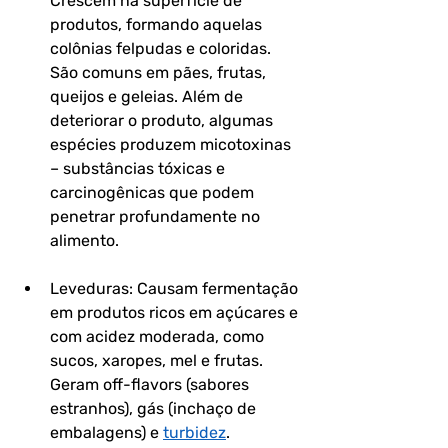
Crescem na superfície de 
produtos, formando aquelas 
colônias felpudas e coloridas. 
São comuns em pães, frutas, 
queijos e geleias. Além de 
deteriorar o produto, algumas 
espécies produzem micotoxinas 
– substâncias tóxicas e 
carcinogênicas que podem 
penetrar profundamente no 
alimento.
Leveduras: Causam fermentação 
em produtos ricos em açúcares e 
com acidez moderada, como 
sucos, xaropes, mel e frutas. 
Geram off-flavors (sabores 
estranhos), gás (inchaço de 
embalagens) e 
turbidez
.