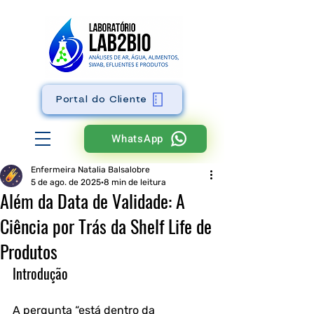
Portal do Cliente
WhatsApp
Enfermeira Natalia Balsalobre
5 de ago. de 2025
8 min de leitura
Além da Data de Validade: A
Ciência por Trás da Shelf Life de
Produtos
Introdução
A pergunta “está dentro da 