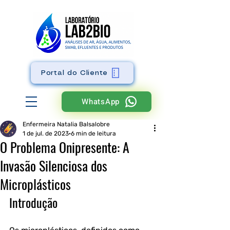
Portal do Cliente
WhatsApp
Enfermeira Natalia Balsalobre
1 de jul. de 2023
6 min de leitura
O Problema Onipresente: A
Invasão Silenciosa dos
Microplásticos
Introdução