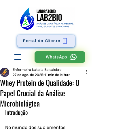
Portal do Cliente
WhatsApp
Enfermeira Natalia Balsalobre
27 de ago. de 2025
11 min de leitura
Whey Protein de Qualidade: O
Papel Crucial da Análise
Microbiológica
Introdução
No mundo dos suplementos 