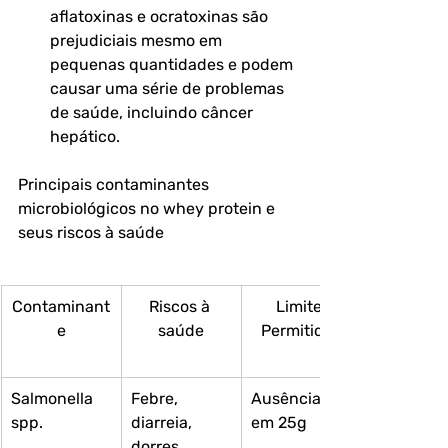
aflatoxinas e ocratoxinas são 
prejudiciais mesmo em 
pequenas quantidades e podem 
causar uma série de problemas 
de saúde, incluindo câncer 
hepático.
Principais contaminantes 
microbiológicos no whey protein e 
seus riscos à saúde
Contaminant
Riscos à 
Limite 
e
saúde
Permitido 	
Salmonella 
Febre, 
Ausência 
spp.
diarreia, 
em 25g	
dorres 