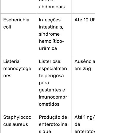
abdominais
Escherichia 
Infecções 
Até 10 UFC/g
coli
intestinais, 
síndrome 
hemolítico-
urêmica
Listeria 
Listeriose, 
Ausência 
monocytoge
especialmen
em 25g	
nes
te perigosa 
para 
gestantes e 
imunocompr
ometidos
Staphylococ
Produção de 
Até 1 ng/g 
cus aureus 
enterotoxina
de 
s que 
enterotoxina