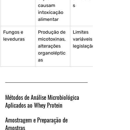
causam 
s
intoxicação 
alimentar 
Fungos e 
Produção de 
Limites 
leveduras 
micotoxinas, 
variáveis por 
alterações 
legislação
organoléptic
as
Métodos de Análise Microbiológica 
Aplicados ao Whey Protein
Amostragem e Preparação de 
Amostras