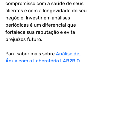
compromisso com a saúde de seus 
clientes e com a longevidade do seu 
negócio. Investir em análises 
periódicas é um diferencial que 
fortalece sua reputação e evita 
prejuízos futuro.
Para saber mais sobre 
Análise de 
Água com o Laboratório LAB2BIO
 - 
Análises de Ar, Água, Alimentos, 
Swab e Efluentes ligue para (11) 
91138-3253 (WhatsApp) ou (11) 2443-
3786 ou 
clique aqui
 e solicite seu 
orçamento.
📌FAQ – Análise da 