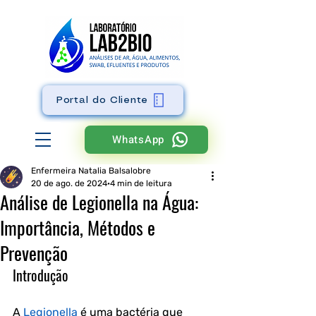
Portal do Cliente
WhatsApp
Enfermeira Natalia Balsalobre
20 de ago. de 2024
4 min de leitura
Análise de Legionella na Água:
Importância, Métodos e
Prevenção
Introdução
A 
Legionella
 é uma bactéria que 