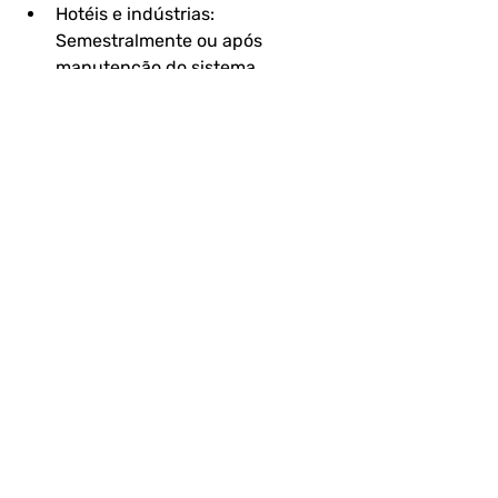
Hotéis e indústrias: 
Semestralmente ou após 
manutenção do sistema 
hidráulico.  
Condomínios e empresas: 
Anualmente (ou conforme 
exigência legal).  
4. Quais medidas preventivas podem 
ser adotadas?
Manter água acima de 60°C 
(quente) e abaixo de 20°C (fria).  
Realizar limpeza e desinfecção 
periódica de reservatórios e 
tubulações.  
Usar biocidas (cloro, ozônio) em 
sistemas de resfriamento.  
Testes regulares em laboratório 