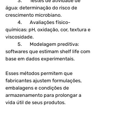
	3.	
Testes de atividade de 
água
: determinação do risco de 
crescimento microbiano.
	4.	
Avaliações físico-
químicas
: pH, oxidação, cor, textura e 
viscosidade.
	5.	
Modelagem preditiva
: 
softwares que estimam shelf life com 
base em dados experimentais.
Esses métodos permitem que 
fabricantes ajustem formulações, 
embalagens e condições de 
armazenamento para prolongar a 
vida útil de seus produtos.
COTAÇÃO PARA ANÁLISE DE ALIMENTO